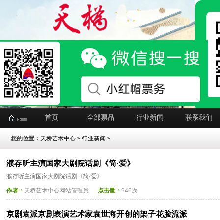
首页
全部票品
行业新闻
联系我们
您的位置：
天桥艺术中心
>
行业新闻
>
濮存昕主演国家大剧院话剧《简·爱》
濮存昕主演国家大剧院话剧《简·爱》
作者：
天桥艺术中心网站管理员
点击量：
946次
京剧袁派京剧表演艺术家袁世海开创的架子花脸流派