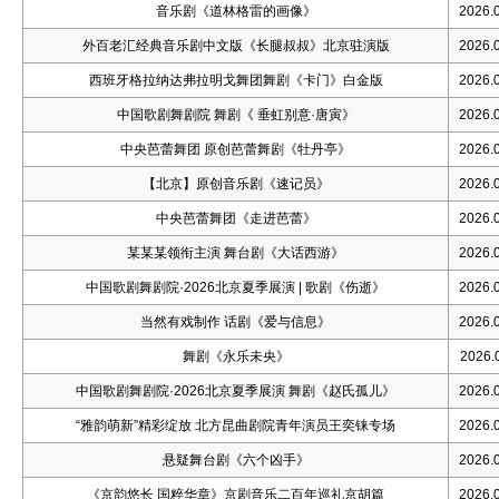
音乐剧《道林格雷的画像》
2026.0
外百老汇经典音乐剧中文版《长腿叔叔》北京驻演版
2026.0
西班牙格拉纳达弗拉明戈舞团舞剧《卡门》白金版
2026.0
中国歌剧舞剧院 舞剧《 垂虹别意·唐寅》
2026.0
中央芭蕾舞团 原创芭蕾舞剧《牡丹亭》
2026.0
【北京】原创音乐剧《速记员》
2026.0
中央芭蕾舞团《走进芭蕾》
2026.0
某某某领衔主演 舞台剧《大话西游》
2026.0
中国歌剧舞剧院·2026北京夏季展演 | 歌剧《伤逝》
2026.0
当然有戏制作 话剧《爱与信息》
2026.0
舞剧《永乐未央》
2026.0
中国歌剧舞剧院·2026北京夏季展演 舞剧《赵氏孤儿》
2026.0
“雅韵萌新”精彩绽放 北方昆曲剧院青年演员王奕铼专场
2026.0
悬疑舞台剧《六个凶手》
2026.0
《京韵悠长 国粹华章》京剧音乐二百年巡礼京胡篇
2026.0