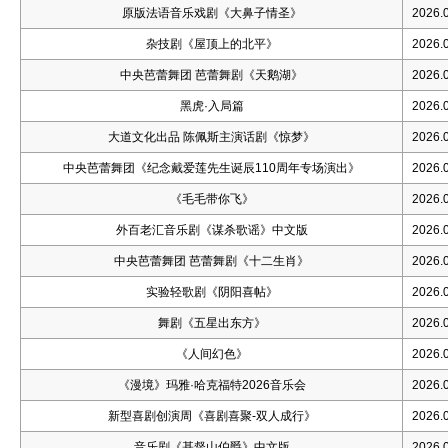
原版法语音乐戏剧《大鼻子情圣》
2026.0
杂技剧《屋顶上的北平》
2026.0
中央芭蕾舞团 芭蕾舞剧《天鹅湖》
2026.0
黑虎·入局篇
2026.0
大道文化出品 陈佩斯主演话剧《惊梦》
2026.0
中央芭蕾舞团《纪念戴爱莲先生诞辰110周年专场演出》
2026.0
《毛毛带你飞》
2026.0
外百老汇音乐剧《谋杀歌谣》中文版
2026.0
中央芭蕾舞团 芭蕾舞剧《十二生肖》
2026.0
实验轻歌剧《阴阳喜帖》
2026.0
舞剧《五星出东方》
2026.0
《人间幻色》
2026.0
《漫境》玛雅·哈克福特2026音乐会
2026.0
新型喜剧创演周《喜剧喜聚-双人成行》
2026.0
音乐剧《基督山伯爵》中文版
2026.0