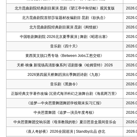
北方昆曲剧院经典剧目展演 昆剧《望江亭中秋切鲙》观其复版
2026.0
北方昆曲剧院首部莎翁题材改编剧目 昆剧《欲执念》
2026.0
北方昆曲剧院经典剧目展演 昆剧《阎惜姣》
2026.0
中国歌剧舞剧院·2026北京夏季展演 | 舞剧《昭君出塞》
2026.0
音乐剧《四十天》
2026.0
黄西英文脱口秀专场《Between Jobs工愁交错》
2026.0
天桥·映像 新现场高清影像系列 话剧影像《哈姆雷特》2026
2026.0
2026第四届天桥舞蹈演出季舞蹈诗剧《九歌》
2026.0
音乐剧《黑旗令》
2026.0
正版经典文学著作改编·沉浸式海洋科幻之旅舞台剧《海底两万里》
2026.0
《追梦—中央芭蕾舞团舞蹈学校期末实习汇报》
2026.0
中央芭蕾舞团《追梦—演员年度考核》
2026.0
中央芭蕾舞团交响乐团《母亲教我的歌》夏日芭音盒晨间音乐会
2026.0
《喜人奇妙夜》2026全国巡演 | Standby出品 @北
2026.0