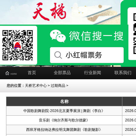
首页
全部票品
行业新闻
联系我们
您的位置：
天桥艺术中心
> 过期商品 >
名称
中国歌剧舞剧院·2026北京夏季展演 | 舞剧《李白》
2026.0
音乐剧《纳尔齐斯与歌尔德蒙》
2026.0
西班牙格拉纳达弗拉明戈舞团舞剧《歌剧魅影》
2026.0